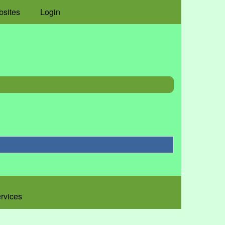
bsites
Login
ervices