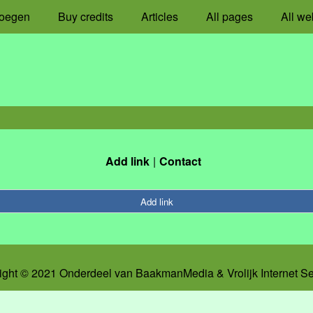
oegen
Buy credits
Articles
All pages
All we
Add link
Contact
Add link
ight © 2021 Onderdeel van
BaakmanMedia
&
Vrolijk Internet S