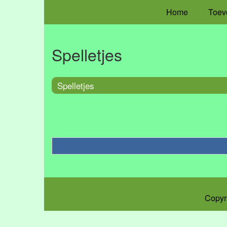
Home
Toev
Spelletjes
Spelletjes
Copyr